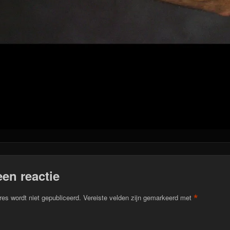
een reactie
*
res wordt niet gepubliceerd.
Vereiste velden zijn gemarkeerd met