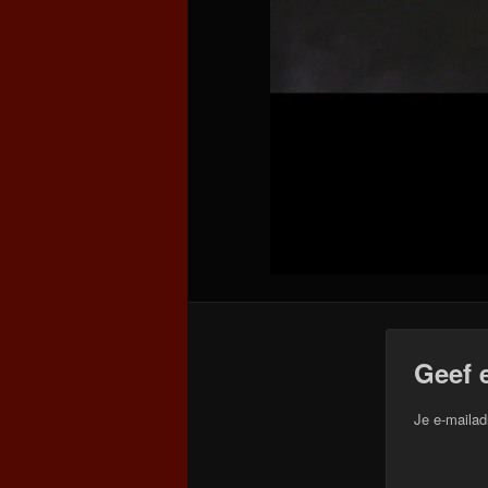
Geef 
Je e-mailad