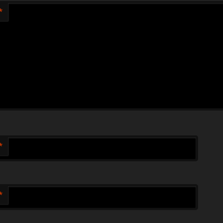
*
*
*