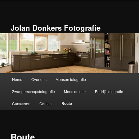
Spring
naar
de
primaire
Jolan Donkers Fotografie
inhoud
Hoofdmenu
Home
Over ons
Mensen fotografie
Zwangerschapsfotografie
Mens en dier
Bedrijfsfotografie
Route
Cursussen
Contact
Route